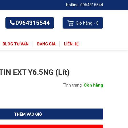
Hotline: 0964315544
0964315544
Giỏ hàng -
0
BLOG TƯ VẤN
BẢNG GIÁ
LIÊN HỆ
IN EXT Y6.5NG (Lít)
Tình trạng:
Còn hàng
THÊM VÀO GIỎ