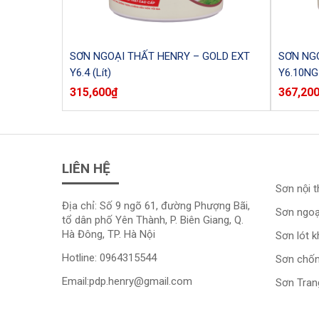
SƠN NGOẠI THẤT HENRY – GOLD EXT
SƠN NGO
Y6.4 (Lít)
Y6.10NG (
315,600
₫
367,20
LIÊN HỆ
Sơn nội t
Địa chỉ: Số 9 ngõ 61, đường Phượng Bãi,
Sơn ngoạ
tổ dân phố Yên Thành, P. Biên Giang, Q.
Hà Đông, TP. Hà Nội
Sơn lót 
Hotline:
0964315544
Sơn chố
Email:
pdp.henry@gmail.com
Sơn Trang