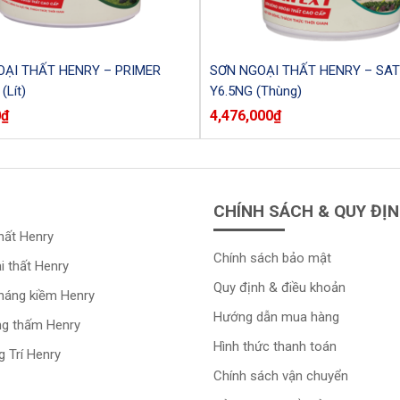
ẠI THẤT HENRY – PRIMER
SƠN NGOẠI THẤT HENRY – SAT
Lít)
Y6.5NG (Thùng)
0
₫
4,476,000
₫
CHÍNH SÁCH & QUY ĐỊ
hất Henry
Chính sách bảo mật
i thất Henry
Quy định & điều khoản
kháng kiềm Henry
Hướng dẫn mua hàng
ng thấm Henry
Hình thức thanh toán
 Trí Henry
Chính sách vận chuyển