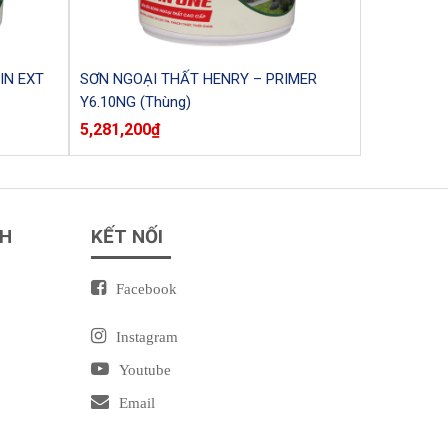
IN EXT
SƠN NGOẠI THẤT HENRY – PRIMER
Y6.10NG (Thùng)
5,281,200
₫
NH
KẾT NỐI
Facebook
Instagram
Youtube
Email