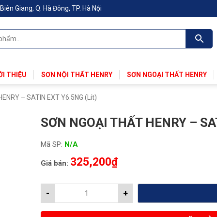
Biên Giang, Q. Hà Đông, TP. Hà Nội
ỚI THIỆU
SƠN NỘI THẤT HENRY
SƠN NGOẠI THẤT HENRY
HENRY – SATIN EXT Y6.5NG (Lít)
SƠN NGOẠI THẤT HENRY – SAT
Mã SP:
N/A
325,200
₫
Giá bán:
-
+