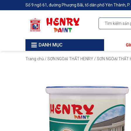
Số 9 ngõ 61, đường Phượng Bãi, tổ dân phố Yên Thành, P. 
DANH MỤC
GI
Trang chủ
/
SƠN NGOẠI THẤT HENRY
/ SƠN NGOẠI THẤT 