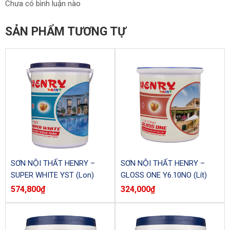
Chưa có bình luận nào
SẢN PHẨM TƯƠNG TỰ
SƠN NỘI THẤT HENRY –
SƠN NỘI THẤT HENRY –
SUPER WHITE YST (Lon)
GLOSS ONE Y6.10NO (Lít)
574,800
₫
324,000
₫