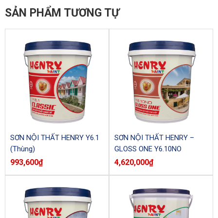
SẢN PHẨM TƯƠNG TỰ
SƠN NỘI THẤT HENRY Y6.1
SƠN NỘI THẤT HENRY –
(Thùng)
GLOSS ONE Y6.10NO
(Thùng)
993,600
₫
4,620,000
₫